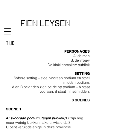
FIEN LEYSEN
TIJD
PERSONAGES
A: de man
B: de vrouw
De klokkenmaker: publiek
SETTING
Sobere setting – stoel vooraan podium en stoel
midden podium.
A en B bevinden zich beide op podium – A staat
vooraan, B staat in het midden.
3 SCENES
SCENE 1
A:
[vooraan podium, tegen publiek]
Er zijn nog
maar weinig klokkenmakers, wist u dat?
U bent veruit de enige in deze provincie.