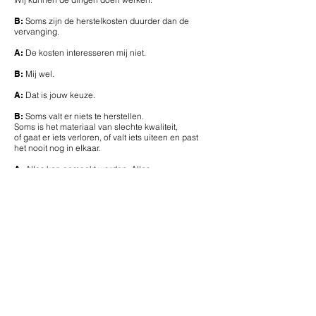
B:
Soms zijn de herstelkosten duurder dan de
vervanging.
A:
De kosten interesseren mij niet.
B:
Mij wel.
A:
Dat is jouw keuze.
B:
Soms valt er niets te herstellen.
Soms is het materiaal van slechte kwaliteit,
of gaat er iets verloren, of valt iets uiteen en past
het nooit nog in elkaar.
A:
Alles kan gemaakt worden. Alles.
B:
Hoe gaat het met de klok?
[stilte]
[opnieuw af en toe richting publiek praten]
B:
Ik heb een nieuwe voor je gekocht.
A:
Nee, bedankt.
B:
Ze ligt op de keukentafel.
Mijn sleutel ligt ernaast.
Ik heb de rest van mijn spullen al meegenomen.