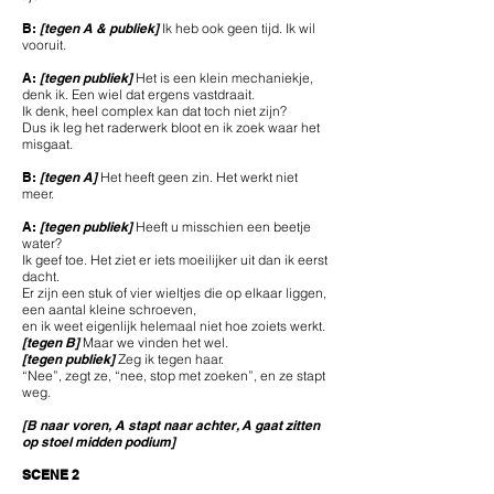
B:
[tegen A & publiek]
Ik heb ook geen tijd. Ik wil
vooruit.
A:
[tegen publiek]
Het is een klein mechaniekje,
denk ik. Een wiel dat ergens vastdraait.
Ik denk, heel complex kan dat toch niet zijn?
Dus ik leg het raderwerk bloot en ik zoek waar het
misgaat.
B:
[tegen A]
Het heeft geen zin. Het werkt niet
meer.
A:
[tegen publiek]
Heeft u misschien een beetje
water?
Ik geef toe. Het ziet er iets moeilijker uit dan ik eerst
dacht.
Er zijn een stuk of vier wieltjes die op elkaar liggen,
een aantal kleine schroeven,
en ik weet eigenlijk helemaal niet hoe zoiets werkt.
[tegen B]
Maar we vinden het wel.
[tegen publiek]
Zeg ik tegen haar.
“Nee”, zegt ze, “nee, stop met zoeken”, en ze stapt
weg.
[B naar voren, A stapt naar achter, A gaat zitten
op stoel midden podium]
SCENE 2