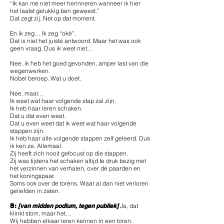
“Ik kan me niet meer herinneren wanneer ik hier
het laatst gelukkig ben geweest.”
Dat zegt zij. Net op dat moment.
En ik zeg… Ik zeg “oké”.
Dat is niet het juiste antwoord. Maar het was ook
geen vraag. Dus ik weet niet…
Nee, ik heb het goed gevonden, amper last van die
wegenwerken.
Nobel beroep. Wat u doet.
Nee, maar…
Ik weet wat haar volgende stap zal zijn.
Ik heb haar leren schaken.
Dat u dat even weet.
Dat u even weet dat ik weet wat haar volgende
stappen zijn.
Ik heb haar alle volgende stappen zelf geleerd. Dus
ik ken ze. Allemaal.
Zij heeft zich nooit gefocust op die stappen.
Zij was tijdens het schaken altijd te druk bezig met
het verzinnen van verhalen, over de paarden en
het koningspaar.
Soms ook over de torens. Waar al dan niet verloren
geliefden in zaten.
B:
[van midden podium, tegen publiek]
Ja, dat
klinkt stom, maar het…
Wij hebben elkaar leren kennen in een toren.