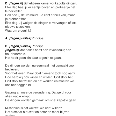
B:
[tegen A]
Jij hebt een kamer vol kapotte dingen.
Elke dag haal jij er eentje boven en probeer je het
te herstellen.
Gek hoe jij dat volhoudt. Je kent er niks van, maar
je probeert het.
Elke dag. Jij weigert de dingen te vervangen of iets
nieuws te zoeken.
Waarom eigenlijk?
A:
[tegen publiek]
Principe.
B:
[tegen publiek]
Principe.
[tegen B]
Maar alles heeft een levensduur, een
houdbaarheid.
Het heeft geen zin daar tegenin te gaan.
De dingen worden nu eenmaal niet gemaakt voor
het leven.
Voor het leven. Daar doet niemand toch nog aan?
Hoe hard wij ook willen en wilden. Ooit stopt het.
Ooit stopt het willen en het werken en moeten we
ons neerleggen bij…
Geprogrammeerde veroudering. Dat geldt voor
alles wat je koopt…
De dingen worden gemaakt om snel kapot te gaan.
Misschien is dat wel wat we echt willen?
Het alsmaar nieuwer en beter en meer blijven
zoeken.