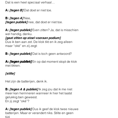
Dat is een heel speciaal verhaal…
A:
[tegen B]
Dat doet er niet toe.
B:
[tegen A]
Nee,
[tegen publiek]
nee, dat doet er niet toe.
A:
[tegen publiek]
Even zitten? Ja, dat is misschien
wel handig, danku.
[gaat zitten op stoel vooraan podium]
Dus ik ben aan zet. De klok tikt en ik zeg alleen
maar “oké” en zij zegt:
B:
[tegen publiek]
Dat is toch geen antwoord?
A:
[tegen publiek]
En op dat moment stopt de klok
met tikken.
[stilte]
Het zijn de batterijen, denk ik.
B:
[tegen A & publiek]
Ik zeg jou dat ik me niet
meer kan herinneren wanneer ik hier het laatst
gelukkig ben geweest.
En jij zegt “oké”?
A:
[tegen publiek]
Dus ik geef de klok twee nieuwe
batterijen. Maar er verandert niks. Stilte en geen
tijd.