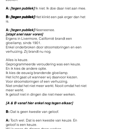
A:
[tegen publiek]
Ik niet. Ik doe daar niet aan mee.
B:
[tegen publiek]
Het klinkt een pak erger dan het
is.
A:
[tegen publiek]
Neeneenee.
[stapt snel naar voren]
Ergens in Livermore, Californië brandt een
gloeilamp, sinds 1901.
Enkel onderbroken door stroomstoringen en een
verhuizing. Zij brandt nu nog.
Alles is keuze.
Geprogrammeerde veroudering was een keuze.
En ik kies de andere optie.
Ik kies de eeuwig brandende gloeilamp.
Het licht gaat uit wanneer wij daarvoor kiezen.
Voor stroomstoringen of een verhuizing.
Niet omdat het niet meer werkt. Nooit omdat het niet
meer werkt.
Ik geloof niet in dingen die niet meer werken.
[A & B vanaf hier enkel nog tegen elkaar]
B:
Dat is geen kwestie van geloof.
A:
Toch wel. Dat is een kwestie van keuze. En
geloof is een keuze.
Wij kunnen de dingen doen werken.